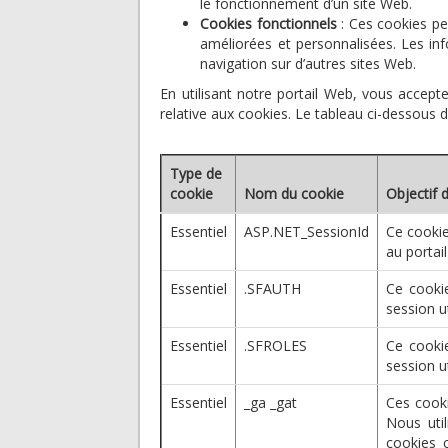
le fonctionnement d’un site Web.
Cookies fonctionnels
: Ces cookies per
améliorées et personnalisées. Les inf
navigation sur d’autres sites Web.
En utilisant notre portail Web, vous accept
relative aux cookies. Le tableau ci-dessous dé
Type de
cookie
Nom du cookie
Objectif 
Essentiel
ASP.NET_SessionId
Ce cookie
au portail
Essentiel
.SFAUTH
Ce cookie
session ut
Essentiel
.SFROLES
Ce cookie
session ut
Essentiel
_ga _gat
Ces cooki
Nous uti
cookies 